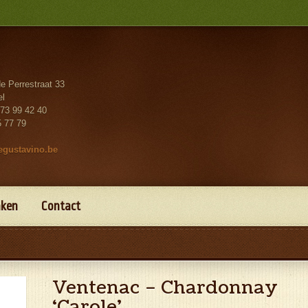
de Perrestraat 33
el
73 99 42 40
5 77 79
gustavino.be
nken
Contact
Ventenac – Chardonnay
‘Carole’