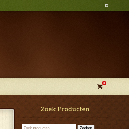

0

Zoek Producten
Zoeken