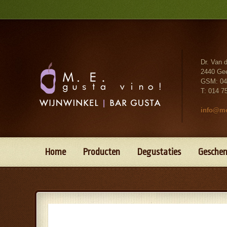
Dr. Van 
2440 Ge
GSM: 04
T: 014 7
info@me
Home
Producten
Degustaties
Gesche