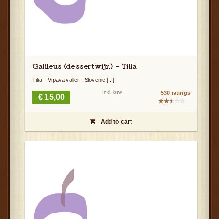
Galileus (dessertwijn) – Tilia
Tilia – Vipava vallei – Slovenië [...]
Incl. btw
530 ratings
€
15,00
Gewaardeerd
2.50
Add to cart
uit

5