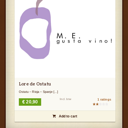
Lore de Ostatu
Ostatu – Rioja – Spanje [...]
Incl. btw
1 ratings
€
20,90
Gewaardeerd
2.00
Add to cart
uit

5