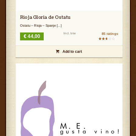
Rioja Gloria de Ostatu
Ostatu – Rioja – Spanje [...]
Incl. btw
85 ratings
€
44,00
Gewaardeerd
2.60
Add to cart
uit

5