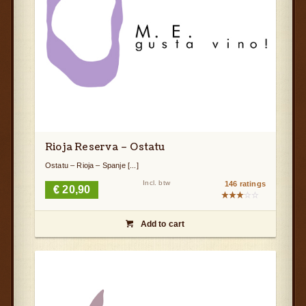
Rioja Reserva – Ostatu
Ostatu – Rioja – Spanje [...]
Incl. btw
146 ratings
€
20,90
Gewaardeerd
3.13
Add to cart
uit 5
