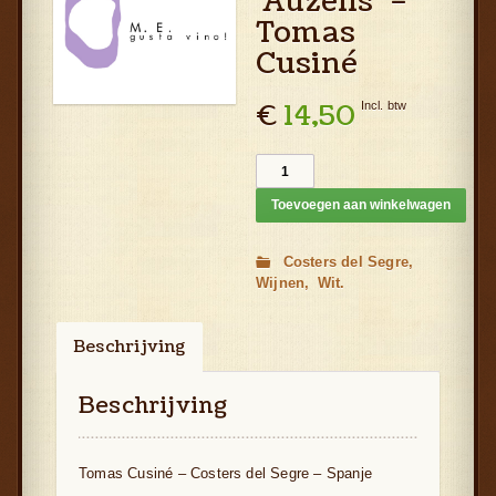
‘Auzells’ –
Tomas
Cusiné
€
14,50
Incl. btw
Toevoegen aan winkelwagen
Costers del Segre
Wijnen
Wit
Beschrijving
Aanvullende informatie
Beschrijving
Tomas Cusiné – Costers del Segre – Spanje