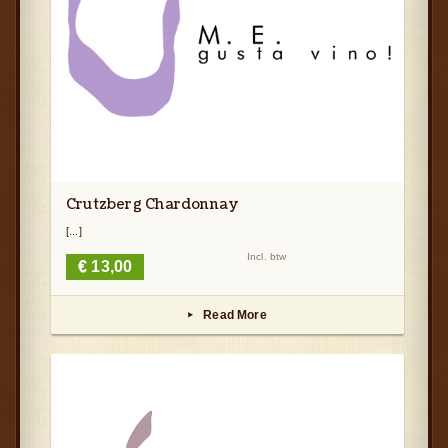
Crutzberg Chardonnay
[...]
Incl. btw
€
13,00
Read More
▸