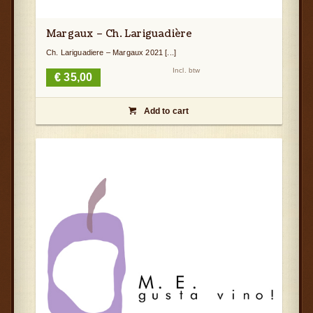
Margaux – Ch. Lariguadière
Ch. Lariguadiere – Margaux 2021 [...]
Incl. btw
€
35,00
Add to cart
