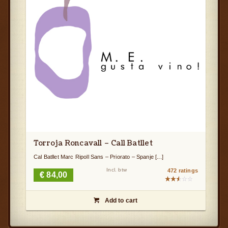
Torroja Roncavall – Call Batllet
Cal Batllet Marc Ripoll Sans – Priorato – Spanje [...]
Incl. btw
472 ratings
€
84,00
Gewaardeerd
2.51
Add to cart
uit

5