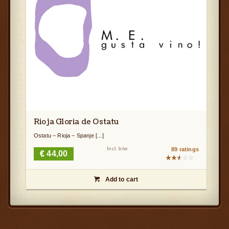
Rioja Gloria de Ostatu
Ostatu – Rioja – Spanje [...]
Incl. btw
89 ratings
€
44,00
Gewaardeerd
2.58
Add to cart
uit

5