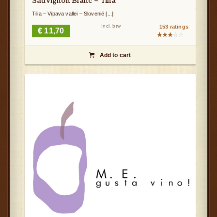
Sauvignon Blanc – Tilia
Tilia – Vipava vallei – Slovenië [...]
Incl. btw
153 ratings
€
11,70
Gewaardeerd
3.14
Add to cart
uit 5
