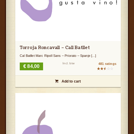
Torroja Roncavall – Call Batllet
Cal Batllet Marc Ripoll Sans – Priorato – Spanje [...]
Incl. btw
481 ratings
€
84,00
Gewaardeerd
2.52
Add to cart
uit

5