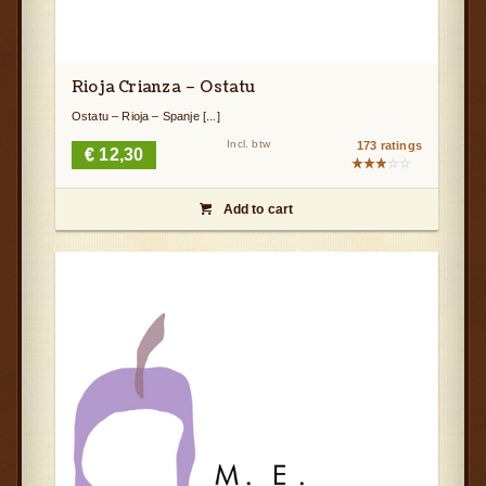
Rioja Crianza – Ostatu
Ostatu – Rioja – Spanje [...]
Incl. btw
173 ratings
€
12,30
Gewaardeerd
2.92
Add to cart
uit 5
